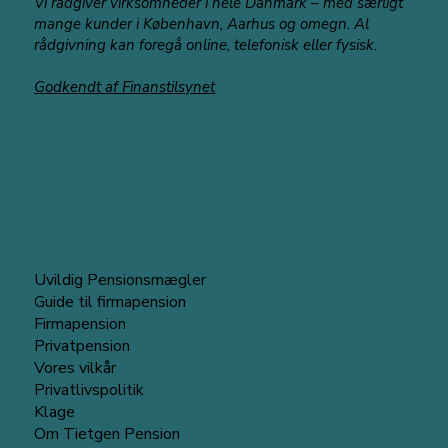
Vi rådgiver virksomheder i hele Danmark – med særligt
mange kunder i København, Aarhus og omegn. Al
rådgivning kan foregå online, telefonisk eller fysisk.
Hvornår kan jeg gå på pension -
Godkendt af Finanstilsynet
beregner
Uvildig Pensionsmægler
Guide til firmapension
Firmapension
Privatpension
Vores vilkår
Privatlivspolitik
Klage
Om Tietgen Pension