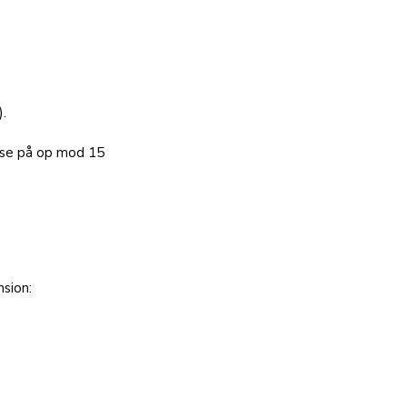
).
lse på op mod 15 
nsion: