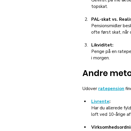
topskat.
PAL-skat vs. Reali
Pensionsmidler bes
ofte først skat, når
Likviditet:
Penge på en ratepens
i morgen.
Andre metod
Udover 
ratepension
 fi
Livrente
:
Har du allerede fyld
loft ved 10-årige af
Virksomhedsordni