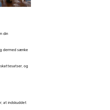
m din 
 og dermed sænke 
 skattesatser, og 
r, at indskuddet 