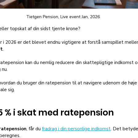
Tietgen Pension, Live event Jan, 2026
ler topskat af din sidst tjente krone? 
 i 2026 er det blevet endnu vigtigere at forstå samspillet melle
at
. 
ratepension kan du nemlig reducere din skattepligtige indkomst
 nu.
 hvordan du bruger din ratepension til at navigere udenom de høje
ale sig.
15 % i skat med ratepension
ratepension
, får du 
fradrag i din personlige indkomst
. Det betyde
 beregnes. 