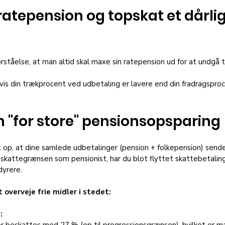
ratepension og topskat et dårlig
ståelse, at man altid skal maxe sin ratepension ud for at undgå t
vis din trækprocent ved udbetaling er lavere end din fradragsproc
 "for store" pensionsopsparing
 op, at dine samlede udbetalinger (pension + folkepension) sende
skattegrænsen som pensionist, har du blot flyttet skattebetalinge
dyrere.
t overveje frie midler i stedet:
:
ier beskattes med 27 % (op til progressionsgrænsen), hvilket er m