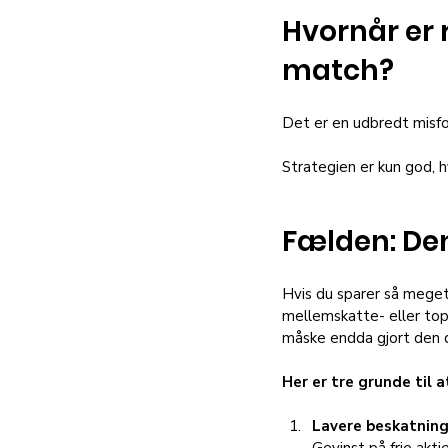
Hvornår er 
match?
Det er en udbredt misfor
Strategien er kun god, h
Fælden: Den
Hvis du sparer så meget
mellemskatte- eller top
måske endda gjort den 
Her er tre grunde til a
Lavere beskatning
Gevinst på frie akt