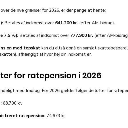
r over de nye grænser for 2026, er der penge at hente:
):
 Betales af indkomst over 
641.200 kr.
 (efter AM-bidrag).
e 7,5 %):
 Betales af indkomst over 
777.900 kr.
 (efter AM-bidrag
ension mod topskat
 kan du altså opnå en samlet skattebespare
katten), afhængigt af hvor høj din indkomst er.
ter for ratepension i 2026
endeligt med fradrag. For 2026 gælder følgende lofter for ratepe
:
 68.700 kr.
istreret ratepension:
 74.673 kr.