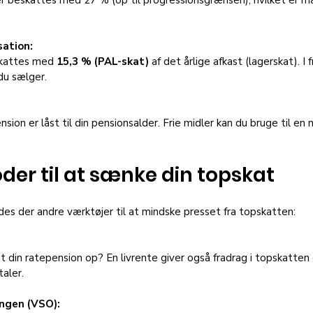
sation:
kattes med 
15,3 % (PAL-skat)
 af det årlige afkast (lagerskat). I f
 du sælger.
ion er låst til din pensionsalder. Frie midler kan du bruge til en ny
er til at sænke din topskat
ndes der andre værktøjer til at mindske presset fra topskatten:
t din ratepension op? En livrente giver også fradrag i topskatten 
taler.
ngen (VSO):