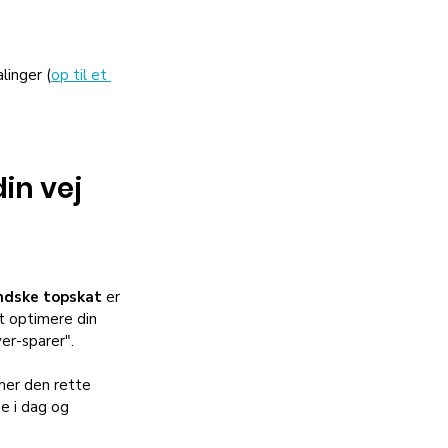
linger (
op til et 
in vej 
indske topskat
 er 
t optimere din 
er-sparer".
mer den rette 
e i dag og 