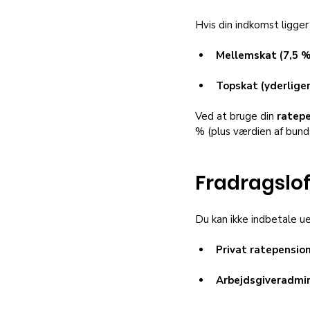
Hvis din indkomst ligge
Mellemskat (7,5 %
Topskat (yderliger
Ved at bruge din 
ratep
% (plus værdien af bunds
Fradragslof
Du kan ikke indbetale u
Privat ratepension
Arbejdsgiveradmin