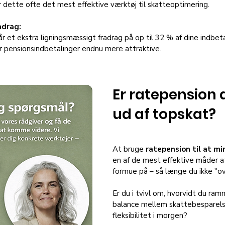
 dette ofte det mest effektive værktøj til skatteoptimering.
adrag:
år et ekstra ligningsmæssigt fradrag på op til 32 % af dine indbeta
gør pensionsindbetalinger endnu mere attraktive.
Er ratepension d
ud af topskat?
At bruge 
ratepension til at m
en af de mest effektive måder a
formue på – så længe du ikke "ov
Er du i tvivl om, hvorvidt du ram
balance mellem skattebesparels
fleksibilitet i morgen? 