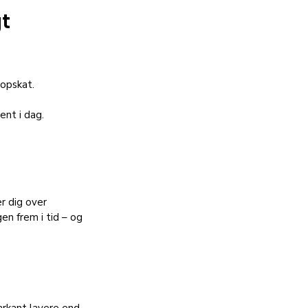
t 
opskat. 
ent i dag.
r dig over 
n frem i tid – og 
arkant lavere end 