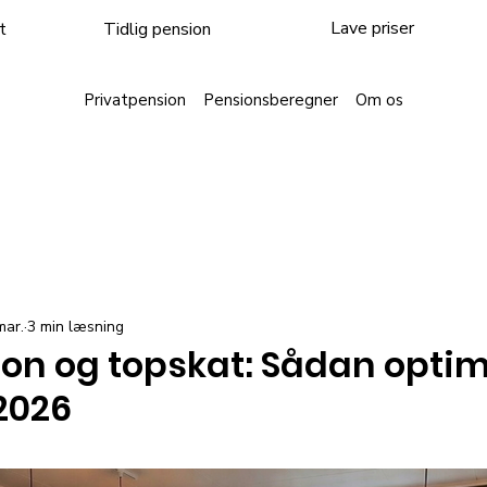
Lave priser
Tidlig pension
t
Privatpension
Pensionsberegner
Om os
mar.
3 min læsning
on og topskat: Sådan optim
 2026