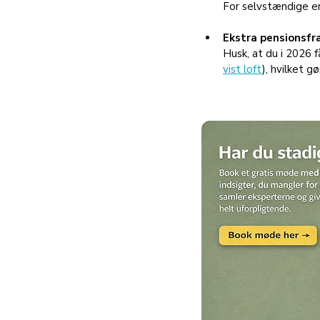
For selvstændige er
Ekstra pensionsfr
Husk, at du i 2026 f
vist loft
), hvilket 