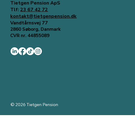
Tietgen Pension ApS
Tlf:
23 67 42 72
kontakt@tietgenpension.dk
Vandtårnsvej 77
2860 Søborg, Danmark
CVR nr. 44855089
© 2026 Tietgen Pension