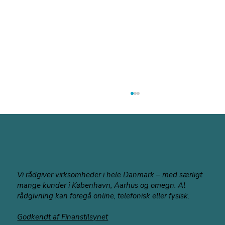
Vi rådgiver virksomheder i hele Danmark – med særligt
mange kunder i København, Aarhus og omegn. Al
rådgivning kan foregå online, telefonisk eller fysisk.
Hvornår kan jeg gå på pension -
Godkendt af Finanstilsynet
beregner