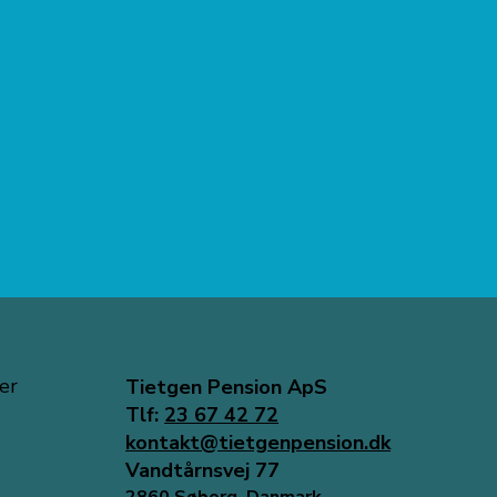
er
Tietgen Pension ApS
Tlf:
23 67 42 72
kontakt@tietgenpension.dk
Vandtårnsvej 77
2860 Søborg, Danmark