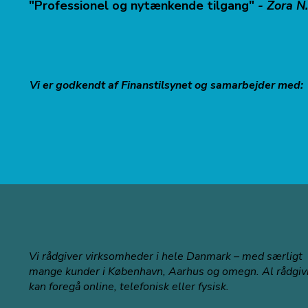
"Professionel og nytænkende tilgang"
- Zora N
Vi er godkendt af Finanstilsynet og samarbejder med:
Vi rådgiver virksomheder i hele Danmark – med særligt
mange kunder i København, Aarhus og omegn. Al rådgiv
kan foregå online, telefonisk eller fysisk.